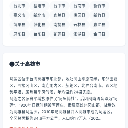
台北市
基隆市
台中市
台南市
新竹市
嘉义市
新北市
宜兰县
桃园县
新竹县
苗栗县
彰化县
南投县
云林县
嘉义县
屏东县
台东县
花莲县
澎湖县
金门县
关于高雄市
阿莲区位于台湾高雄市东北部，地处冈山平原南缘，东邻田寮
区，西接冈山区，南连湖内区、茄萣区，北界台南市。该区地
势平坦，属热带季风气候，年均温约24摄氏度。
阿莲之名源自平埔族原住民“阿里简社”，后因闽南语音译为“阿
莲”。1920年日据时期设阿莲庄，隶属高雄州冈山郡，战后改
为高雄县阿莲乡，2010年随高雄县并入高雄市成为阿莲区。
全区总面积约34.6平方公里，人口约1.7万人（202...