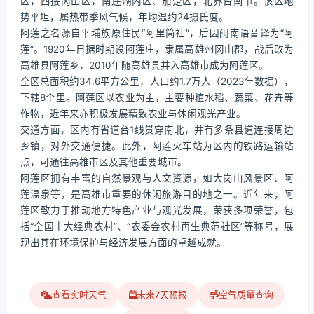
区，西接冈山区，南连湖内区、茄萣区，北界台南市。该区地
势平坦，属热带季风气候，年均温约24摄氏度。
阿莲之名源自平埔族原住民“阿里简社”，后因闽南语音译为“阿
莲”。1920年日据时期设阿莲庄，隶属高雄州冈山郡，战后改为
高雄县阿莲乡，2010年随高雄县并入高雄市成为阿莲区。
全区总面积约34.6平方公里，人口约1.7万人（2023年数据），
下辖8个里。阿莲区以农业为主，主要种植水稻、蔬菜、花卉等
作物，近年来亦积极发展精致农业与休闲观光产业。
交通方面，区内有省道台1线贯穿南北，并有多条县道连接周边
乡镇，对外交通便捷。此外，阿莲火车站为区内的铁路运输站
点，可通往高雄市区及其他重要城市。
阿莲区拥有丰富的自然景观与人文资源，如大岗山风景区、阿
莲温泉等，是高雄市重要的休闲旅游目的地之一。近年来，阿
莲区致力于推动地方特色产业与观光发展，荣获多项荣誉，包
括“全国十大经典农村”、“农委会农村再生典范社区”等称号，展
现出其在环境保护与经济发展方面的卓越成就。
查看实时天气
未来7天预报
空气质量查询