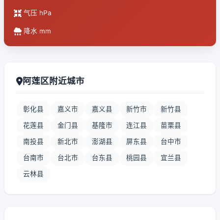
气压 hPa
降水 mm
阿莲区附近城市
彰化县
嘉义市
嘉义县
新竹市
新竹县
花莲县
金门县
基隆市
连江县
苗栗县
南投县
新北市
澎湖县
屏东县
台中市
台南市
台北市
台东县
桃园县
宜兰县
云林县