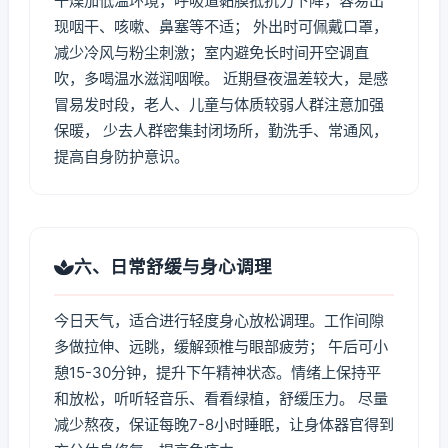
干燥加低温环境，呼吸道黏膜抵抗力下降，容易出
现咽干、咳嗽、鼻塞等不适； 外出时可佩戴口罩，
减少冷风与粉尘刺激；室内避免长时间开空调直
吹，多喝温水滋润咽喉。 近期昼夜温差较大，是感
冒易发时段，老人、儿童与体质较弱人群注意加强
保暖， 少去人群密集封闭场所，勤洗手、常通风，
提高自身防护意识。
六、日常舒缓与身心调理
今日天气，适合进行轻度身心放松调理。工作间隙
多做拉伸、远眺，缓解颈椎与眼部疲劳； 午后可小
憩15-30分钟，提升下午精神状态。情绪上保持平
和放松，听听轻音乐、看看绿植，舒缓压力。 尽量
减少熬夜，保证每晚7-8小时睡眠，让身体器官得到