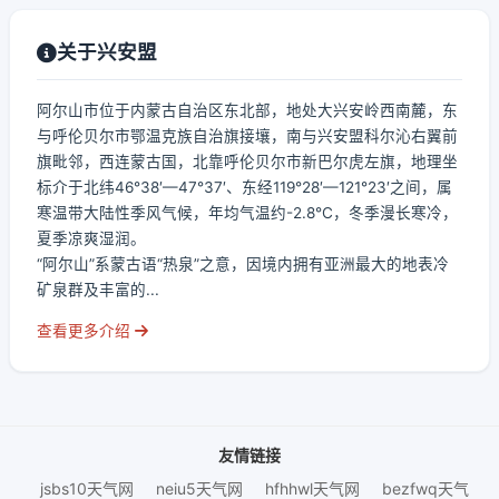
关于兴安盟
阿尔山市位于内蒙古自治区东北部，地处大兴安岭西南麓，东
与呼伦贝尔市鄂温克族自治旗接壤，南与兴安盟科尔沁右翼前
旗毗邻，西连蒙古国，北靠呼伦贝尔市新巴尔虎左旗，地理坐
标介于北纬46°38′—47°37′、东经119°28′—121°23′之间，属
寒温带大陆性季风气候，年均气温约-2.8℃，冬季漫长寒冷，
夏季凉爽湿润。
“阿尔山”系蒙古语“热泉”之意，因境内拥有亚洲最大的地表冷
矿泉群及丰富的...
查看更多介绍
友情链接
jsbs10天气网
neiu5天气网
hfhhwl天气网
bezfwq天气