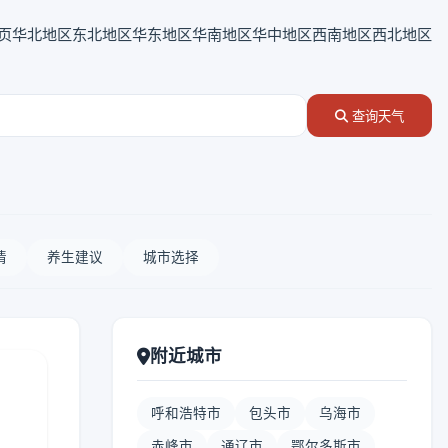
页
华北地区
东北地区
华东地区
华南地区
华中地区
西南地区
西北地区
查询天气
情
养生建议
城市选择
附近城市
呼和浩特市
包头市
乌海市
赤峰市
通辽市
鄂尔多斯市