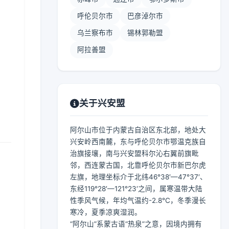
呼伦贝尔市
巴彦淖尔市
乌兰察布市
锡林郭勒盟
阿拉善盟
关于兴安盟
阿尔山市位于内蒙古自治区东北部，地处大
兴安岭西南麓，东与呼伦贝尔市鄂温克族自
治旗接壤，南与兴安盟科尔沁右翼前旗毗
邻，西连蒙古国，北靠呼伦贝尔市新巴尔虎
左旗，地理坐标介于北纬46°38′—47°37′、
东经119°28′—121°23′之间，属寒温带大陆
性季风气候，年均气温约-2.8℃，冬季漫长
寒冷，夏季凉爽湿润。
“阿尔山”系蒙古语“热泉”之意，因境内拥有