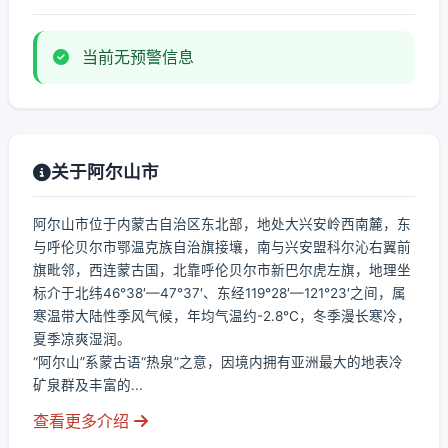
当前无预警信息
关于阿尔山市
阿尔山市位于内蒙古自治区东北部，地处大兴安岭西南麓，东
与呼伦贝尔市鄂温克族自治旗接壤，南与兴安盟科尔沁右翼前
旗毗邻，西连蒙古国，北靠呼伦贝尔市新巴尔虎左旗，地理坐
标介于北纬46°38′—47°37′、东经119°28′—121°23′之间，属
寒温带大陆性季风气候，年均气温约-2.8℃，冬季漫长寒冷，
夏季凉爽湿润。
“阿尔山”系蒙古语“热泉”之意，因境内拥有亚洲最大的地表冷
矿泉群及丰富的...
查看更多介绍