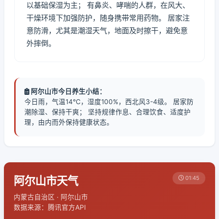
以基础保湿为主； 有鼻炎、哮喘的人群，在风大、
干燥环境下加强防护，随身携带常用药物。 居家注
意防滑，尤其是潮湿天气，地面及时擦干，避免意
外摔倒。
阿尔山市今日养生小结：
今日雨，气温14℃，湿度100%，西北风3-4级。 居家防
潮除湿、保持干爽； 坚持规律作息、合理饮食、适度护
理，由内而外保持健康状态。
阿尔山市天气
01:45
内蒙古自治区 · 阿尔山市
数据来源：腾讯官方API