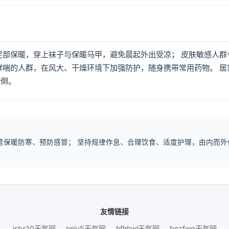
足部保暖，穿上袜子与保暖马甲，避免晨起外出受凉； 皮肤敏感人群
哮喘的人群，在风大、干燥环境下加强防护，随身携带常用药物。 居
摔倒。
注意保暖防寒、预防感冒； 坚持规律作息、合理饮食、适度护理，由内而外
友情链接
jsbs10天气网
neiu5天气网
hfhhwl天气网
bezfwq天气网