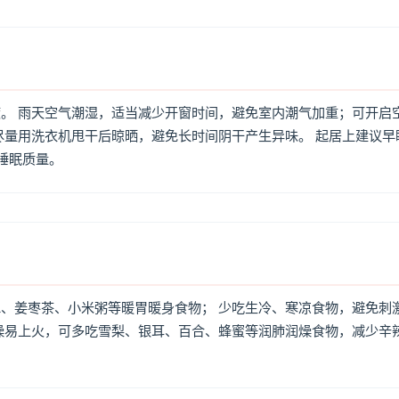
。 雨天空气潮湿，适当减少开窗时间，避免室内潮气加重；可开启
尽量用洗衣机甩干后晾晒，避免长时间阴干产生异味。 起居上建议早
高睡眠质量。
、姜枣茶、小米粥等暖胃暖身食物； 少吃生冷、寒凉食物，避免刺
燥易上火，可多吃雪梨、银耳、百合、蜂蜜等润肺润燥食物，减少辛