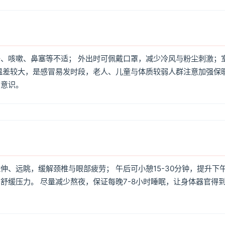
、咳嗽、鼻塞等不适； 外出时可佩戴口罩，减少冷风与粉尘刺激；
温差较大，是感冒易发时段，老人、儿童与体质较弱人群注意加强保
护意识。
、远眺，缓解颈椎与眼部疲劳； 午后可小憩15-30分钟，提升下
舒缓压力。 尽量减少熬夜，保证每晚7-8小时睡眠，让身体器官得