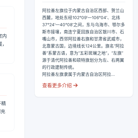
阿拉善左旗位于内蒙古自治区西部、贺兰山
西麓，地处东经102°09′—106°04′、北纬
37°24′—40°08′之间，东与乌海市、鄂尔多
斯市接壤，南连宁夏回族自治区银川市、石
室内
嘴山市，西邻阿拉善右旗和甘肃省武威市，
暖，
北靠蒙古国，边境线长124公里。旗名“阿拉
善”系蒙古语，意为“五彩斑斓之地”，“左旗”
源于清代阿拉善和硕特旗划分为左、右两翼
的行政建制传统。
阿拉善左旗隶属于内蒙古自治区阿拉...
查看更多介绍
午精
到充