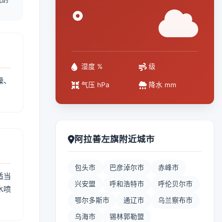
°
湿度 %
级
燥、
气压 hPa
降水 mm
阿拉善左旗附近城市
包头市
巴彦淖尔市
赤峰市
适当
兴安盟
呼和浩特市
呼伦贝尔市
水喷
鄂尔多斯市
通辽市
乌兰察布市
乌海市
锡林郭勒盟