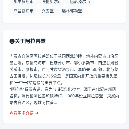
鄂尔多斯市
呼伦贝尔市
巴彦淖尔市
乌兰察布市
兴安盟
锡林郭勒盟
关于阿拉善盟
内蒙古自治区阿拉善盟位于祖国西北边陲，地处内蒙古自治区
最西端，东接乌海市、巴彦淖尔市、鄂尔多斯市，南连甘肃省
武威市、张掖市，西与甘肃省酒泉市、嘉峪关市毗邻，北与蒙
古国接壤，边境线长735公里，是国家向北开放的重要桥头堡
和“一带一路”建设的重要节点。
“阿拉善”系蒙古语，意为“五彩斑斓之地”，源于古代蒙古部落
名称，清代设阿拉善和硕特旗，1980年设立阿拉善盟，隶属内
蒙古自治区，现辖阿拉善...
查看更多介绍