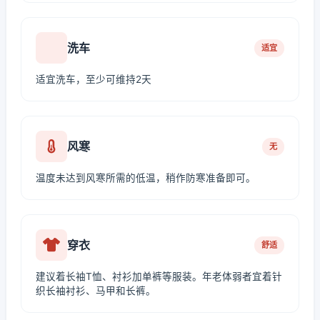
洗车
适宜
适宜洗车，至少可维持2天
风寒
无
温度未达到风寒所需的低温，稍作防寒准备即可。
穿衣
舒适
建议着长袖T恤、衬衫加单裤等服装。年老体弱者宜着针
织长袖衬衫、马甲和长裤。