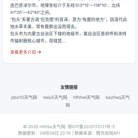
连巴彦淖尔市，地理坐标介于东经103°15′—118°10′、北纬
41°20′—42°40′之间。
“包头”系蒙古语“包克图”的音译，意为“有鹿的地方”，因清代此
地水草丰美、常有鹿群出没而得名。
包头市为内蒙古自治区下辖的地级市，属自治区首府呼和浩特
市辐射圈核心城市，现辖昆...
查看更多介绍
友情链接
jsbs10天气网
neiu5天气网
hfhhwl天气网
bezfwq天气
网
© 2026 nhfrbu天气网.
鄂ICP备2025113121号-5
数据更新：08月08日 22:10 | 数据来源：腾讯官网API