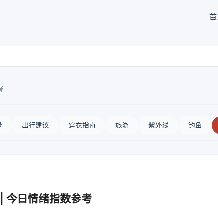
首
考
量
出行建议
穿衣指南
旅游
紫外线
钓鱼
| 今日情绪指数参考