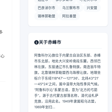
巴彦淖尔市
乌兰察布市
兴安盟
锡林郭勒盟
阿拉善盟
多
关于赤峰市
阿鲁科尔沁旗位于内蒙古自治区东部、赤峰
好心
市东北部，地处大兴安岭南段东麓，西邻巴
林左旗，东接通辽市扎鲁特旗，南连翁牛特
旗，北靠锡林郭勒盟西乌珠穆沁旗，地理坐
标介于东经118°47′—121°36′、北纬43°21′
—45°24′之间，属中温带大陆性季风气候。
“阿鲁科尔沁”系蒙古语，意为“北方的弓箭
手”，源于古代蒙古部落名称，清代设札萨
克旗，沿用此名。1949年隶属昭乌达盟，
1969年划归...