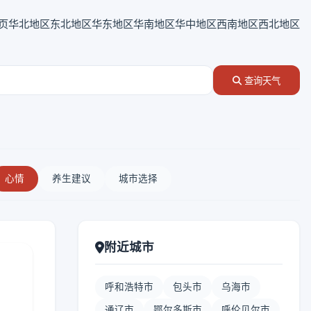
页
华北地区
东北地区
华东地区
华南地区
华中地区
西南地区
西北地区
查询天气
心情
养生建议
城市选择
附近城市
呼和浩特市
包头市
乌海市
通辽市
鄂尔多斯市
呼伦贝尔市