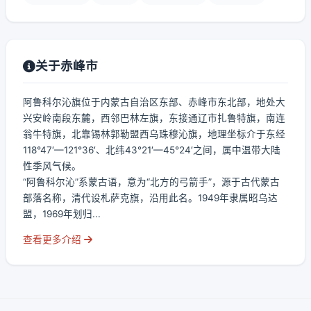
关于赤峰市
阿鲁科尔沁旗位于内蒙古自治区东部、赤峰市东北部，地处大
兴安岭南段东麓，西邻巴林左旗，东接通辽市扎鲁特旗，南连
翁牛特旗，北靠锡林郭勒盟西乌珠穆沁旗，地理坐标介于东经
118°47′—121°36′、北纬43°21′—45°24′之间，属中温带大陆
性季风气候。
“阿鲁科尔沁”系蒙古语，意为“北方的弓箭手”，源于古代蒙古
部落名称，清代设札萨克旗，沿用此名。1949年隶属昭乌达
盟，1969年划归...
查看更多介绍