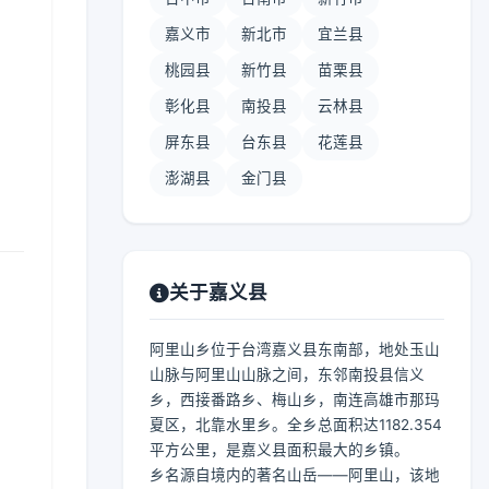
嘉义市
新北市
宜兰县
桃园县
新竹县
苗栗县
彰化县
南投县
云林县
屏东县
台东县
花莲县
澎湖县
金门县
关于嘉义县
阿里山乡位于台湾嘉义县东南部，地处玉山
山脉与阿里山山脉之间，东邻南投县信义
乡，西接番路乡、梅山乡，南连高雄市那玛
夏区，北靠水里乡。全乡总面积达1182.354
平方公里，是嘉义县面积最大的乡镇。
乡名源自境内的著名山岳——阿里山，该地