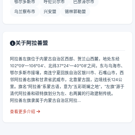
鄂尔多斯市
呼伦贝尔市
巴彦淖尔市
乌兰察布市
兴安盟
锡林郭勒盟
关于阿拉善盟
阿拉善左旗位于内蒙古自治区西部、贺兰山西麓，地处东经
102°09′—106°04′、北纬37°24′—40°08′之间，东与乌海市、
鄂尔多斯市接壤，南连宁夏回族自治区银川市、石嘴山市，西
邻阿拉善右旗和甘肃省武威市，北靠蒙古国，边境线长124公
里。旗名“阿拉善”系蒙古语，意为“五彩斑斓之地”，“左旗”源于
清代阿拉善和硕特旗划分为左、右两翼的行政建制传统。
阿拉善左旗隶属于内蒙古自治区阿拉...
查看更多介绍