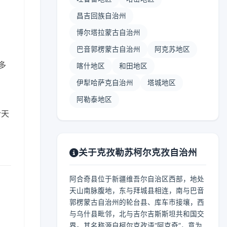
昌吉回族自治州
博尔塔拉蒙古自治州
巴音郭楞蒙古自治州
阿克苏地区
 多
喀什地区
和田地区
伊犁哈萨克自治州
塔城地区
阿勒泰地区
合天
关于克孜勒苏柯尔克孜自治州
阿合奇县位于新疆维吾尔自治区西部，地处
天山南脉腹地，东与拜城县相连，南与巴音
郭楞蒙古自治州的轮台县、库车市接壤，西
与乌什县毗邻，北与吉尔吉斯斯坦共和国交
界。其名称源自柯尔克孜语“阿克奇”，意为