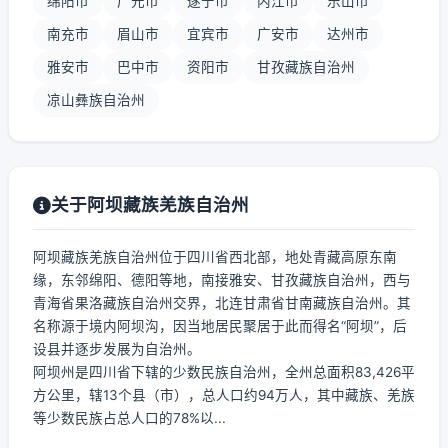
绵阳市
广元市
遂宁市
内江市
乐山市
南充市
眉山市
宜宾市
广安市
达州市
雅安市
巴中市
资阳市
甘孜藏族自治州
凉山彝族自治州
关于阿坝藏族羌族自治州
阿坝藏族羌族自治州位于四川省西北部，地处青藏高原东南
缘，东邻绵阳、德阳等地，南接雅安、甘孜藏族自治州，西与
青海省果洛藏族自治州交界，北连甘肃省甘南藏族自治州。其
名称源于境内阿坝沟，因当地居民聚居于此而得名“阿坝”，后
设县并逐步发展为自治州。
阿坝州是四川省下辖的少数民族自治州，全州总面积83,426平
方公里，辖13个县（市），总人口约94万人，其中藏族、羌族
等少数民族占总人口的78%以...