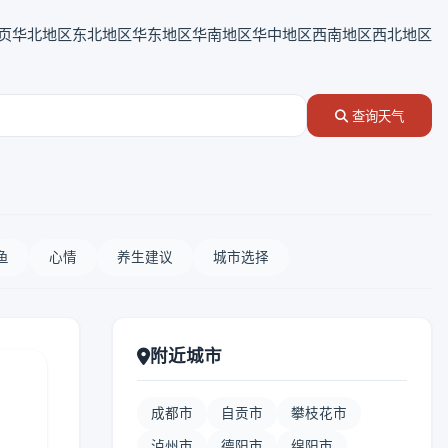
页
华北地区
东北地区
华东地区
华南地区
华中地区
西南地区
西北地区
查询天气
鱼
心情
养生建议
城市选择
附近城市
成都市
自贡市
攀枝花市
泸州市
德阳市
绵阳市