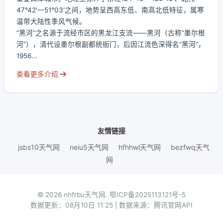
47°42′—51°03′之间，地势呈西高东低、南高北低特征，属寒
温带大陆性季风气候。
“黑河”之名源于流经市区的黑龙江支流——黑河（古称“墨尔根
河”），清代设墨尔根副都统衙门，后因江流色深得名“黑河”，
1956...
查看更多介绍
友情链接
jsbs10天气网
neiu5天气网
hfhhwl天气网
bezfwq天气
网
© 2026 nhfrbu天气网.
鄂ICP备2025113121号-5
数据更新：08月10日 11:25 | 数据来源：腾讯官网API