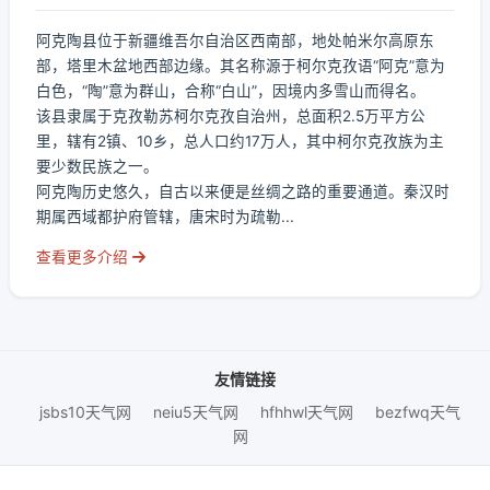
阿克陶县位于新疆维吾尔自治区西南部，地处帕米尔高原东
部，塔里木盆地西部边缘。其名称源于柯尔克孜语“阿克”意为
白色，“陶”意为群山，合称“白山”，因境内多雪山而得名。
该县隶属于克孜勒苏柯尔克孜自治州，总面积2.5万平方公
里，辖有2镇、10乡，总人口约17万人，其中柯尔克孜族为主
要少数民族之一。
阿克陶历史悠久，自古以来便是丝绸之路的重要通道。秦汉时
期属西域都护府管辖，唐宋时为疏勒...
查看更多介绍
友情链接
jsbs10天气网
neiu5天气网
hfhhwl天气网
bezfwq天气
网