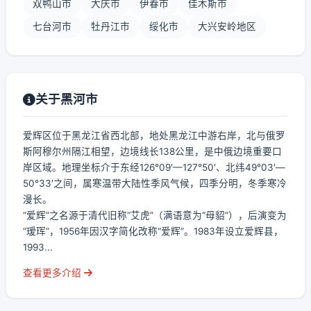
双鸭山市
大庆市
伊春市
佳木斯市
七台河市
牡丹江市
绥化市
大兴安岭地区
关于黑河市
爱辉区位于黑龙江省西北部，地处黑龙江中游右岸，北与俄罗
斯阿穆尔州隔江相望，边境线长138公里，是中俄边境重要口
岸区域。地理坐标介于东经126°09′—127°50′、北纬49°03′—
50°33′之间，属寒温带大陆性季风气候，四季分明，冬季寒冷
漫长。
“爱辉”之名源于清代旧称“艾虎”（满语意为“母貂”），后演变为
“瑷珲”，1956年因汉字简化改称“爱辉”。1983年设立爱辉县，
1993...
查看更多介绍