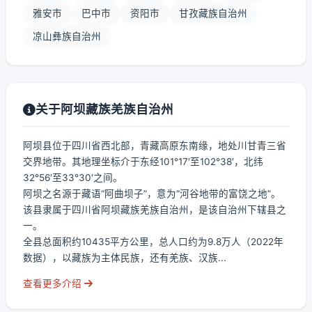
雅安市
巴中市
资阳市
甘孜藏族自治州
凉山彝族自治州
关于阿坝藏族羌族自治州
阿坝县位于四川省西北部，青藏高原东南缘，地处川甘青三省
交界地带。其地理坐标介于东经101°17′至102°38′，北纬
32°56′至33°30′之间。
阿坝之名源于藏语“阿曲坝子”，意为“河谷地带的富饶之地”。
该县隶属于四川省阿坝藏族羌族自治州，是该自治州下辖县之
一。
全县总面积约10435平方公里，总人口约为9.8万人（2022年
数据），以藏族为主体民族，还有羌族、汉族...
查看更多介绍